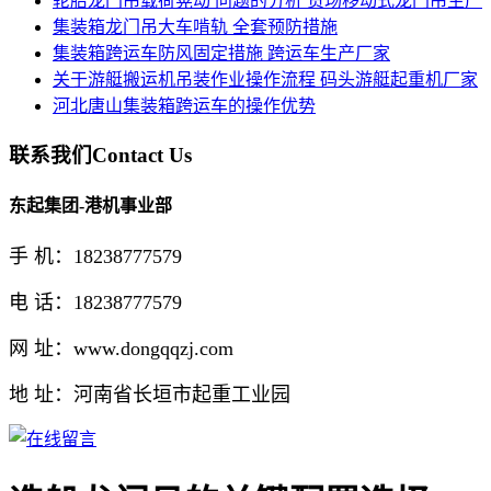
轮胎龙门吊载荷晃动 问题的分析 货场移动式龙门吊生产
集装箱龙门吊大车啃轨 全套预防措施
集装箱跨运车防风固定措施 跨运车生产厂家
关于游艇搬运机吊装作业操作流程 码头游艇起重机厂家
河北唐山集装箱跨运车的操作优势
联系我们
Contact Us
东起集团-港机事业部
手 机：18238777579
电 话：18238777579
网 址：www.dongqqzj.com
地 址：河南省长垣市起重工业园