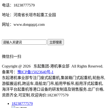
电话：18238777579
地址：河南省长垣市起重工业园
网址：www.dongqqzj.com
微信扫一扫
Copyright @
2026 东起集团-港机事业部 All Rights Reserved.
备案号：
豫ICP备15023640号-1
东起港机事业部专注门座式起重机,集装箱门式起重机,轮胎吊,
游艇搬运机,跨运车,造船龙门吊,船用甲板吊,船用浮式起重机,
海洋平台起重机等港口设备的研发制造及销售服务.出厂价格,
资质齐全,可定制.欢迎询价:18238777579
18238777579