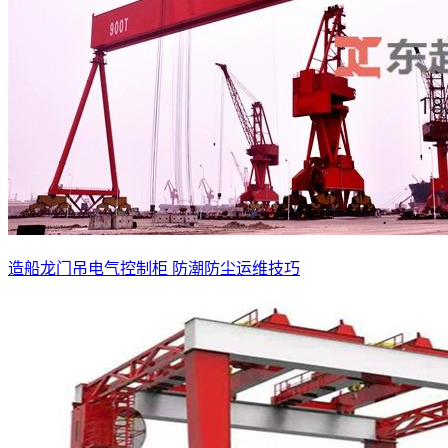
造船龙门吊电气控制柜 防潮防尘运维技巧