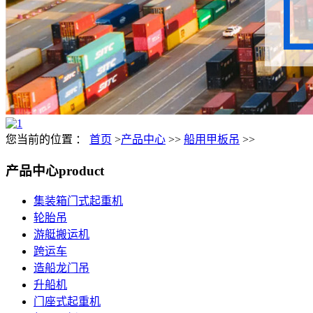
您当前的位置 ：
首页
>
产品中心
>>
船用甲板吊
>>
产品中心
product
集装箱门式起重机
轮胎吊
游艇搬运机
跨运车
造船龙门吊
升船机
门座式起重机