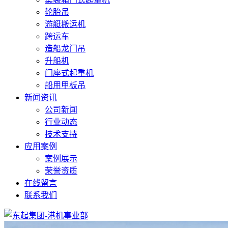
轮胎吊
游艇搬运机
跨运车
造船龙门吊
升船机
门座式起重机
船用甲板吊
新闻资讯
公司新闻
行业动态
技术支持
应用案例
案例展示
荣誉资质
在线留言
联系我们