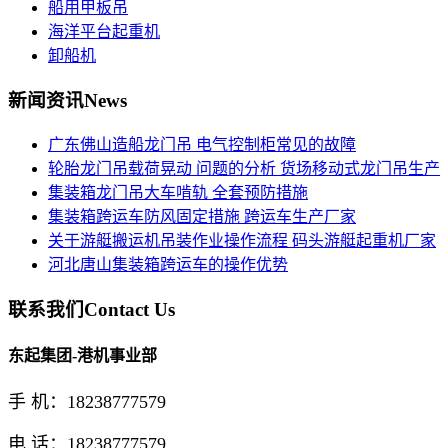
船用甲板吊
海洋平台起重机
卸船机
新闻资讯
News
广东佛山造船龙门吊 电气控制柜常见的故障
轮胎龙门吊载荷晃动 问题的分析 货场移动式龙门吊生产
集装箱龙门吊大车啃轨 全套预防措施
集装箱跨运车防风固定措施 跨运车生产厂家
关于游艇搬运机吊装作业操作流程 码头游艇起重机厂家
河北唐山集装箱跨运车的操作优势
联系我们
Contact Us
东起集团-港机事业部
手 机：18238777579
电 话：18238777579