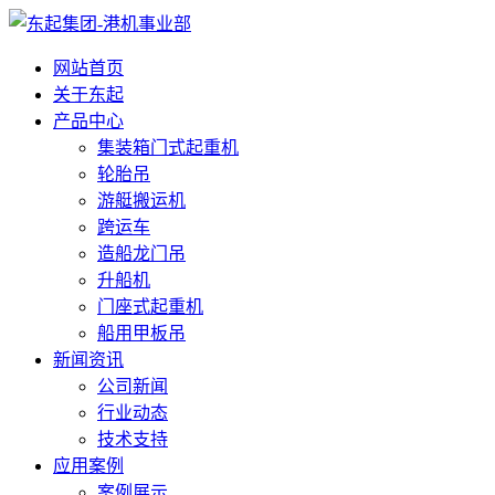
网站首页
关于东起
产品中心
集装箱门式起重机
轮胎吊
游艇搬运机
跨运车
造船龙门吊
升船机
门座式起重机
船用甲板吊
新闻资讯
公司新闻
行业动态
技术支持
应用案例
案例展示