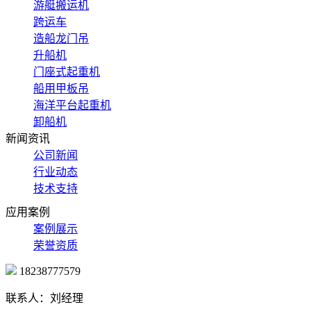
游艇搬运机
跨运车
造船龙门吊
升船机
门座式起重机
船用甲板吊
海洋平台起重机
卸船机
新闻资讯
公司新闻
行业动态
技术支持
应用案例
案例展示
荣誉资质
18238777579
联系人：刘经理