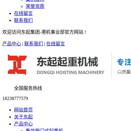
荣誉资质
在线留言
联系我们
欢迎访问东起集团-港机事业部官方网站 !
产品中心
|
联系我们
|
在线留言
全国服务热线
18238777579
网站首页
关于东起
产品中心
集装箱门式起重机