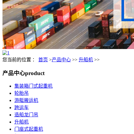
您当前的位置 ：
首页
>
产品中心
>>
升船机
>>
产品中心
product
集装箱门式起重机
轮胎吊
游艇搬运机
跨运车
造船龙门吊
升船机
门座式起重机