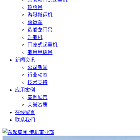
轮胎吊
游艇搬运机
跨运车
造船龙门吊
升船机
门座式起重机
船用甲板吊
新闻资讯
公司新闻
行业动态
技术支持
应用案例
案例展示
荣誉资质
在线留言
联系我们