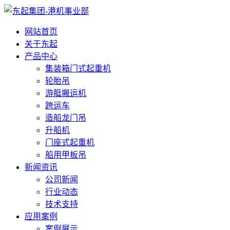
网站首页
关于东起
产品中心
集装箱门式起重机
轮胎吊
游艇搬运机
跨运车
造船龙门吊
升船机
门座式起重机
船用甲板吊
新闻资讯
公司新闻
行业动态
技术支持
应用案例
案例展示